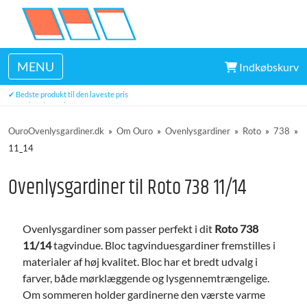
MENU
Indkøbskurv
✔ Levering inden for 7-9 hverdage
✔ Bedste produkt til den laveste pris
✔ Top kundeservice
✔ Tre års garanti
OuroOvenlysgardiner.dk
»
Om Ouro
»
Ovenlysgardiner
»
Roto
»
738
»
11_14
Ovenlysgardiner til Roto 738 11/14
Ovenlysgardiner som passer perfekt i dit
Roto 738
11/14
tagvindue. Bloc tagvinduesgardiner fremstilles i
materialer af høj kvalitet. Bloc har et bredt udvalg i
farver, både mørklæggende og lysgennemtrængelige.
Om sommeren holder gardinerne den værste varme