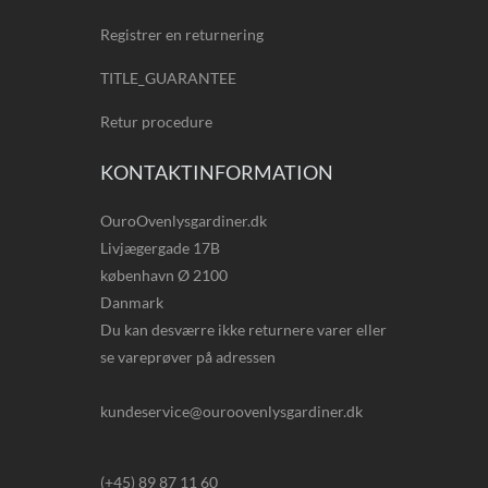
Registrer en returnering
TITLE_GUARANTEE
Retur procedure
KONTAKTINFORMATION
OuroOvenlysgardiner.dk
Livjægergade 17B
københavn Ø 2100
Danmark
Du kan desværre ikke returnere varer eller
se vareprøver på adressen
kundeservice@ouroovenlysgardiner.dk
(+45) 89 87 11 60