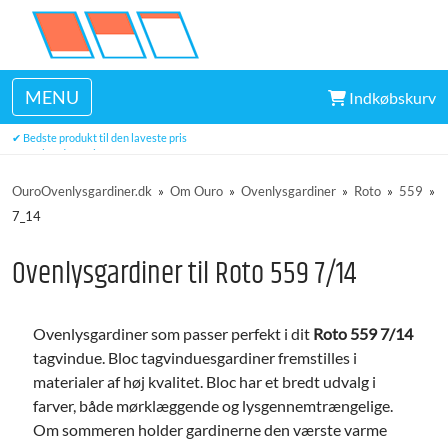
MENU
Indkøbskurv
✔ Levering inden for 7-9 hverdage
✔ Bedste produkt til den laveste pris
✔ Top kundeservice
✔ Tre års garanti
OuroOvenlysgardiner.dk
»
Om Ouro
»
Ovenlysgardiner
»
Roto
»
559
»
7_14
Ovenlysgardiner til Roto 559 7/14
Ovenlysgardiner som passer perfekt i dit
Roto 559 7/14
tagvindue. Bloc tagvinduesgardiner fremstilles i
materialer af høj kvalitet. Bloc har et bredt udvalg i
farver, både mørklæggende og lysgennemtrængelige.
Om sommeren holder gardinerne den værste varme