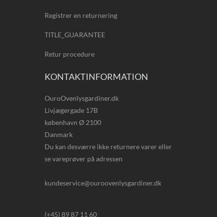
Registrer en returnering
TITLE_GUARANTEE
Retur procedure
KONTAKTINFORMATION
OuroOvenlysgardiner.dk
Livjægergade 17B
københavn Ø 2100
Danmark
Du kan desværre ikke returnere varer eller
se vareprøver på adressen
kundeservice@ouroovenlysgardiner.dk
(+45) 89 87 11 60