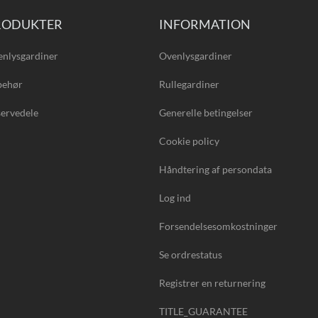
RODUKTER
INFORMATION
nlysgardiner
Ovenlysgardiner
behør
Rullegardiner
ervedele
Generelle betingelser
Cookie policy
Håndtering af persondata
Log ind
Forsendelsesomkostninger
Se ordrestatus
Registrer en returnering
TITLE_GUARANTEE