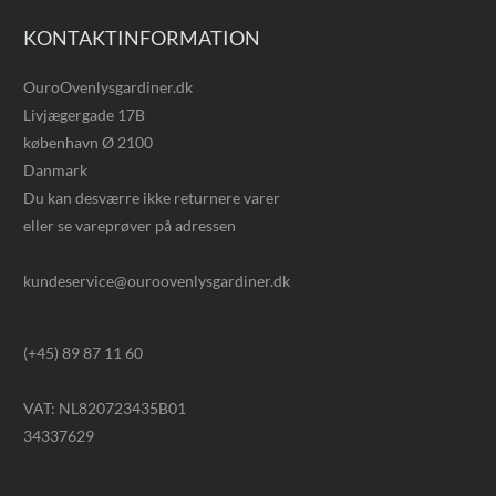
KONTAKTINFORMATION
OuroOvenlysgardiner.dk
Livjægergade 17B
københavn Ø 2100
Danmark
Du kan desværre ikke returnere varer
eller se vareprøver på adressen
kundeservice@ouroovenlysgardiner.dk
(+45) 89 87 11 60
VAT: NL820723435B01
34337629