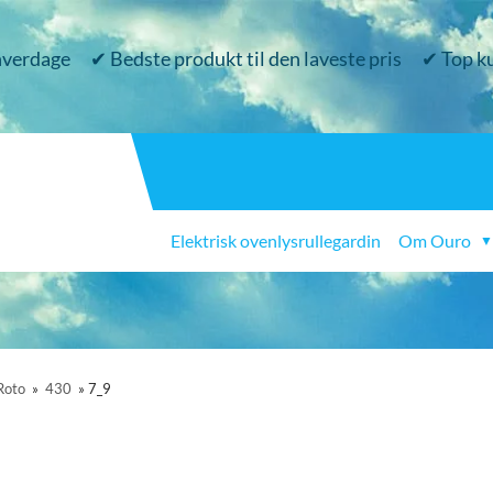
 hverdage
✔ Bedste produkt til den laveste pris
✔ Top k
Elektrisk ovenlysrullegardin
Om Ouro
▼
Roto
»
430
»
7_9