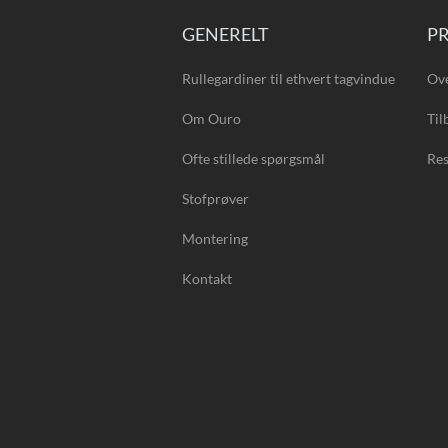
GENERELT
P
Rullegardiner til ethvert tagvindue
Ove
Om Ouro
Til
Ofte stillede spørgsmål
Res
Stofprøver
Montering
Kontakt