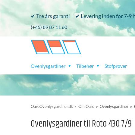
✔ Tre års garanti
✔ Levering inden for 7-9
(+45) 89 87 11 60
Ovenlysgardiner
Tilbehør
Stofprøver
▼
▼
OuroOvenlysgardiner.dk
»
Om Ouro
»
Ovenlysgardiner
»
Ovenlysgardiner til Roto 430 7/9