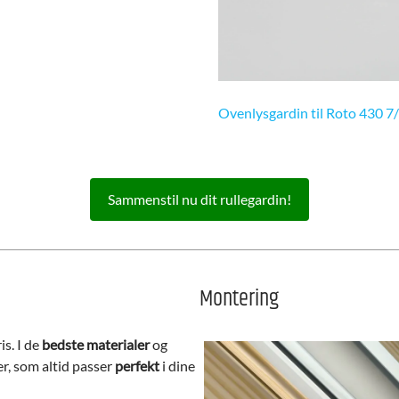
Ovenlysgardin til Roto 430 7
Sammenstil nu dit rullegardin!
Montering
is. I de
bedste materialer
og
er, som altid passer
perfekt
i dine