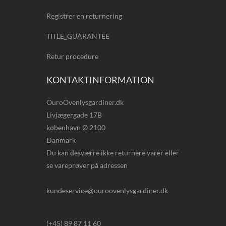
Registrer en returnering
TITLE_GUARANTEE
Retur procedure
KONTAKTINFORMATION
OuroOvenlysgardiner.dk
Livjægergade 17B
københavn Ø 2100
Danmark
Du kan desværre ikke returnere varer eller
se vareprøver på adressen
kundeservice@ouroovenlysgardiner.dk
(+45) 89 87 11 60