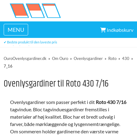
MENU
Indkøbskurv
✔ Levering inden for 7-9 hverdage
✔ Bedste produkt til den laveste pris
✔ Top kundeservice
✔ Tre års garanti
OuroOvenlysgardiner.dk
»
Om Ouro
»
Ovenlysgardiner
»
Roto
»
430
»
7_16
Ovenlysgardiner til Roto 430 7/16
Ovenlysgardiner som passer perfekt i dit
Roto 430 7/16
tagvindue. Bloc tagvinduesgardiner fremstilles i
materialer af høj kvalitet. Bloc har et bredt udvalg i
farver, både mørklæggende og lysgennemtrængelige.
Om sommeren holder gardinerne den værste varme